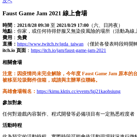
次へ
Faust Game Jam 2021 線上會場
時間
：
2021/8/28 09:30
至
2021/8
/29 17:00
（六、日跨夜）
地點
：你家，或任何待得舒服又無染疫風險的場所（活動為線
費用
：
免費
直播：
https://www.twitch.tv/igda_taiwan
（僅於各發表時段時開
itch.io 頁面
：
https://itch.io/jam/faust-game-jam-2021
相關會場
注意：因疫情尚未完全解除，今年度 Faust Game Jam 原
被移至垃圾郵件信箱，或請與主辦單位聯絡。
高雄會場報名：
https://kimu.kktix.cc/events/fgj21kaohsiung
參加對象
任何對遊戲內容製作、程式開發等必備項目有一定熟悉程度者
活動時程
此為預定的活動時程，實際時段可能會依活動現場狀況進行微