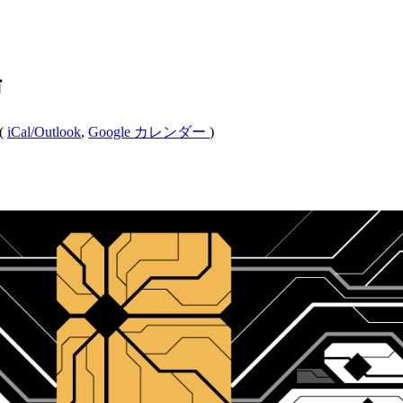
場
(
iCal/Outlook
,
Google カレンダー
)