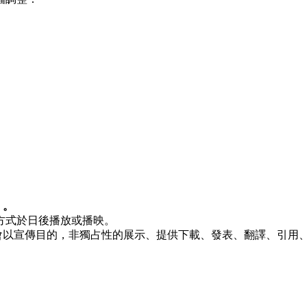
）。
影方式於日後播放或播映。
位將會以宣傳目的，非獨占性的展示、提供下載、發表、翻譯、引