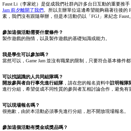
Faust Li（李家屹）是促成我們社群內許多台日互動的重要推手，過
Jam 前夕離開了我們
。所以主辦單位這邊希望能夠藉著往後的 FGJ
素，我們沒有跟隨舉辦，但是本活動仍以「FGJ」來紀念 Faust
參加這個活動需要什麼條件？
製作遊戲的熱情，以及製作遊戲的基礎知識或能力。
我是學生可以參加嗎？
當然可以，Game Jam 並沒有職業的限制，只要符合基本條件
可以找認識的人共同組隊嗎？
開放參與者自行事先進行組隊
，請在您的報名資料中
註明報隊
進行分組，希望促成不同性質的參與者互相討論合作，避免有
可以現場報名嗎？
很抱歉，由於本活動必須事先進行分組，恕不開放現場報名。
參加這個活動有獎金或獎品嗎？