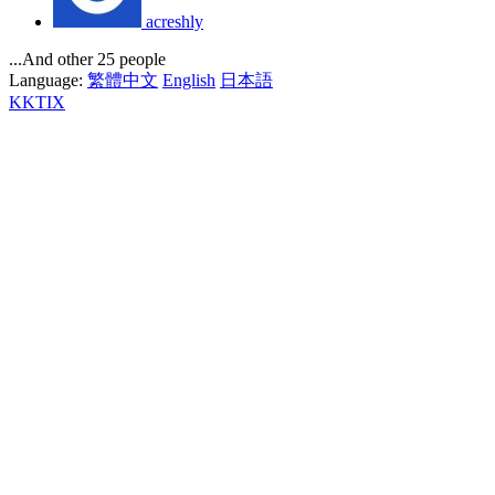
acreshly
...And other 25 people
Language:
繁體中文
English
日本語
KKTIX