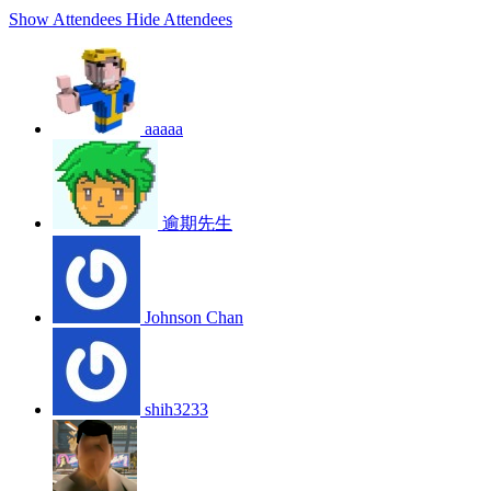
Show Attendees
Hide Attendees
aaaaa
逾期先生
Johnson Chan
shih3233