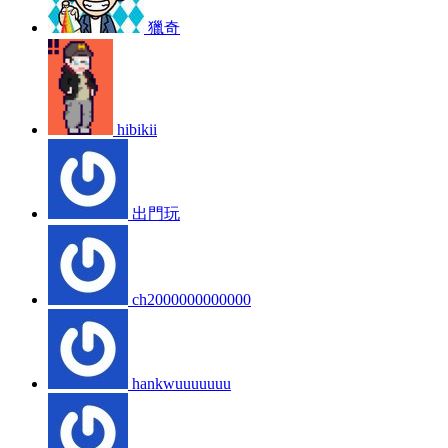
獵奇
hibikii
出門玩
ch2000000000000
hankwuuuuuuu