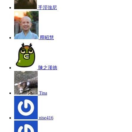
手淫強尼
釋昭慧
陳之漢德
Tina
nise416