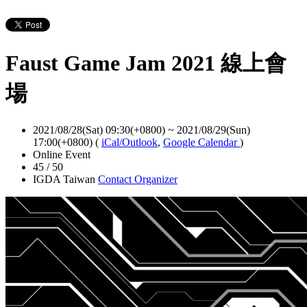
Faust Game Jam 2021 線上會
場
2021/08/28(Sat) 09:30(+0800)
~
2021/08/29(Sun)
17:00(+0800)
(
iCal/Outlook
,
Google Calendar
)
Online Event
45 / 50
IGDA Taiwan
Contact Organizer