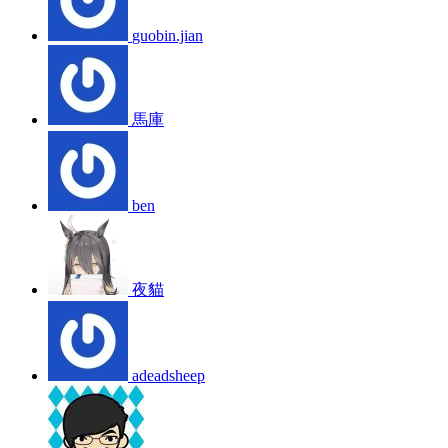
guobin.jian
馬庫
ben
夜貓
adeadsheep