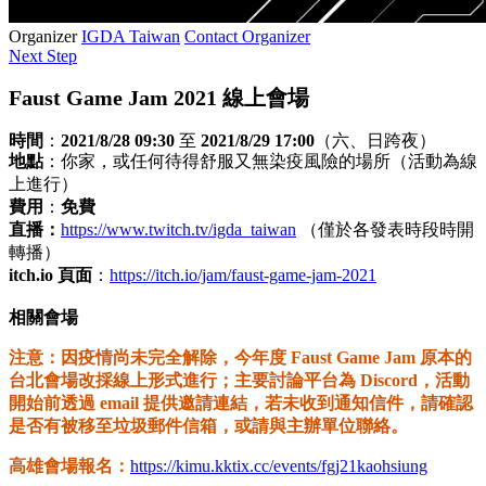
Organizer
IGDA Taiwan
Contact Organizer
Next Step
Faust Game Jam 2021 線上會場
時間
：
2021/8/28 09:30
至
2021/8
/29 17:00
（六、日跨夜）
地點
：你家，或任何待得舒服又無染疫風險的場所（活動為線
上進行）
費用
：
免費
直播：
https://www.twitch.tv/igda_taiwan
（僅於各發表時段時開
轉播）
itch.io 頁面
：
https://itch.io/jam/faust-game-jam-2021
相關會場
注意：因疫情尚未完全解除，今年度 Faust Game Jam 原本的
台北會場改採線上形式進行；主要討論平台為 Discord，活動
開始前透過 email 提供邀請連結，若未收到通知信件，請確認
是否有被移至垃圾郵件信箱，或請與主辦單位聯絡。
高雄會場報名：
https://kimu.kktix.cc/events/fgj21kaohsiung