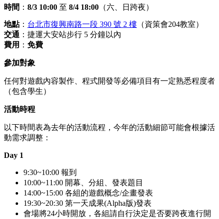
時間
：
8/3 10:00
至
8/4 18:00
（六、日跨夜）
地點
：
台北市復興南路一段 390 號 2 樓
（資策會204教室）
交通
：捷運大安站步行 5 分鐘以內
費用
：
免費
參加對象
任何對遊戲內容製作、程式開發等必備項目有一定熟悉程度者
（包含學生）
活動時程
以下時間表為去年的活動流程，今年的活動細節可能會根據活
動需求調整：
Day 1
9:30~10:00 報到
10:00~11:00 開幕、分組、發表題目
14:00~15:00 各組的遊戲概念/企畫發表
19:30~20:30 第一天成果(Alpha版)發表
會場將24小時開放，各組請自行決定是否要跨夜進行開