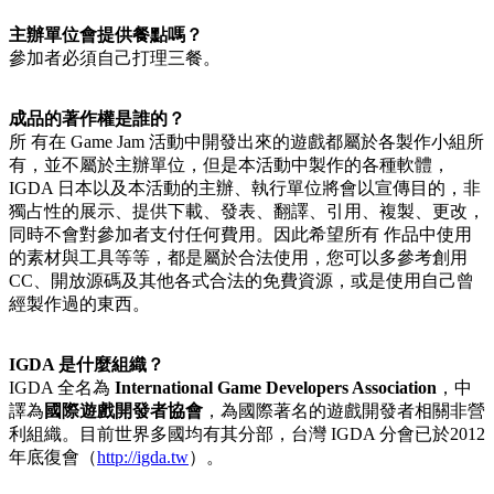
主辦單位會提供餐點嗎？
參加者必須自己打理三餐。
成品的著作權是誰的？
所 有在 Game Jam 活動中開發出來的遊戲都屬於各製作小組所
有，並不屬於主辦單位，但是本活動中製作的各種軟體，
IGDA 日本以及本活動的主辦、執行單位將會以宣傳目的，非
獨占性的展示、提供下載、發表、翻譯、引用、複製、更改，
同時不會對參加者支付任何費用。因此希望所有 作品中使用
的素材與工具等等，都是屬於合法使用，您可以多參考創用
CC、開放源碼及其他各式合法的免費資源，或是使用自己曾
經製作過的東西。
IGDA 是什麼組織？
IGDA 全名為
International Game Developers Association
，中
譯為
國際遊戲開發者協會
，為國際著名的遊戲開發者相關非營
利組織。目前世界多國均有其分部，台灣 IGDA 分會已於2012
年底復會（
http://igda.tw
）。