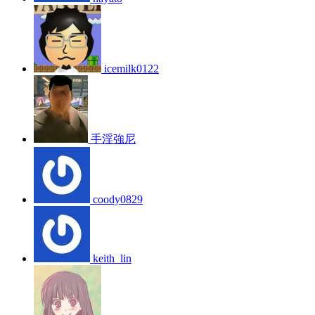
icemilk0122
手淫強尼
coody0829
keith_lin