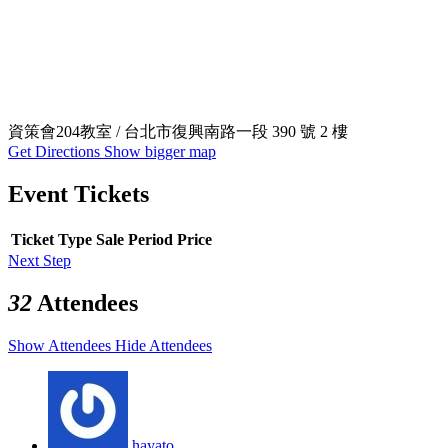
資策會204教室 / 台北市復興南路一段 390 號 2 樓
Get Directions
Show bigger map
Event Tickets
Ticket Type
Sale Period
Price
Next Step
32
Attendees
Show Attendees
Hide Attendees
hayato