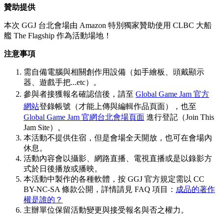
贊助提供
本次 GGJ 台北會場由 Amazon 特別獨家贊助使用 CLBC 大船
艦 The Flagship 作為活動場地！
注意事項
需自備電腦與相關創作用設備（如手繪板、頭戴顯示
器、遊戲手把...etc）。
參與者接獲報名確認信後，請至
Global Game Jam 官方
網站
登錄帳號（才能上傳與編輯作品頁面），也至
Global Game Jam 官網台北會場頁面
進行登記（Join This
Jam Site）。
本活動不提供住宿，但是會場全天開放，也可在會場內
休息。
活動內容會以攝影、網路直播、電視直播或是以錄影方
式於日後播放或播映。
本活動中製作的各種軟體，按 GGJ 官方規定需以 CC
BY-NC-SA 條款公開，詳情請見 FAQ 項目：
成品的著作
權是誰的？
主辦單位保留活動變更與接受報名與否之權力。