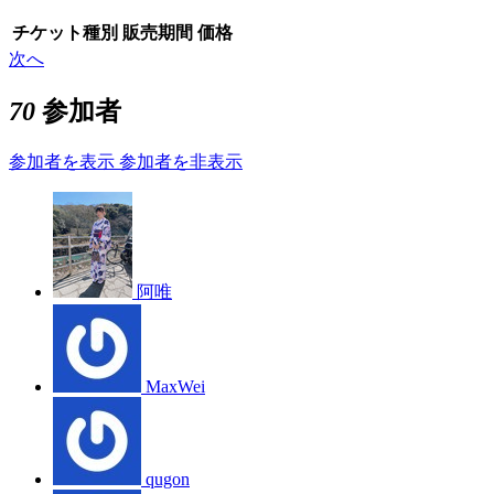
チケット種別
販売期間
価格
次へ
70
参加者
参加者を表示
参加者を非表示
阿唯
MaxWei
qugon