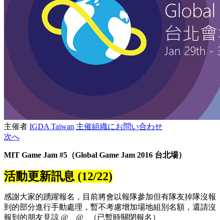
主催者
IGDA Taiwan
主催組織にお問い合わせ
次へ
MIT Game Jam #5（Global Game Jam 2016 台北場）
活動更新訊息 (12/22)
感謝大家的踴躍報名，目前將會以報隊參加但有隊友掉隊沒報
到的部分進行手動處理，暫不考慮增加場地組別名額，還請沒
報到的朋友見諒 @__@ （已暫時關閉報名）