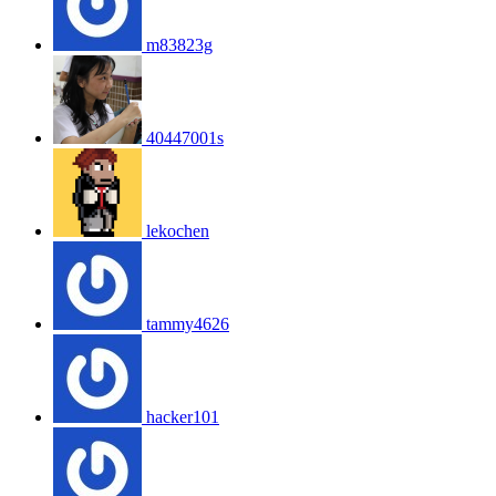
m83823g
40447001s
lekochen
tammy4626
hacker101