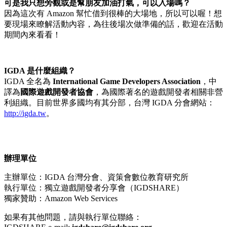
可是我只想旁觀或是幫朋友加油打氣，可以入場嗎？
因為這次有 Amazon 幫忙借到很棒的大場地，所以可以喔！想
要現場來瞭解活動內容，為往後場次做準備的話，歡迎在活動
期間內來看看！
IGDA 是什麼組織？
IGDA 全名為
International Game Developers Association
，中
譯為
國際遊戲開發者協會
，為國際著名的遊戲開發者相關非營
利組織。目前世界多國均有其分部，台灣 IGDA 分會網站：
http://igda.tw
。
辦理單位
主辦
單位：IGDA 台灣分會、資策會數位教育研究所
執行單位：獨立遊戲開發者分享會（IGDSHARE）
獨家贊助：Amazon Web Services
如果有其他問題，請與執行單位聯絡：