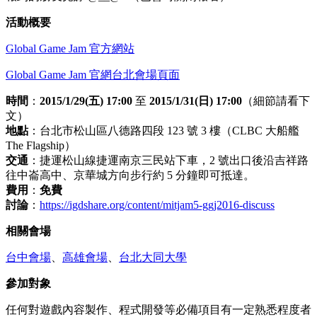
活動概要
Global Game Jam 官方網站
Global Game Jam 官網台北會場頁面
時間
：
2015/1/29(五) 17:00
至
2015/1/31(日) 17:00
（細節請看下
文）
地點
：台北市松山區八德路四段 123 號 3 樓（CLBC 大船艦
The Flagship）
交通
：捷運松山線捷運南京三民站下車，2 號出口後沿吉祥路
往中崙高中、京華城方向步行約 5 分鐘即可抵達。
費用
：
免費
討論
：
https://igdshare.org/content/mitjam5-ggj2016-discuss
相關會場
台中會場
、
高雄會場
、
台北大同大學
參加對象
任何對遊戲內容製作、程式開發等必備項目有一定熟悉程度者