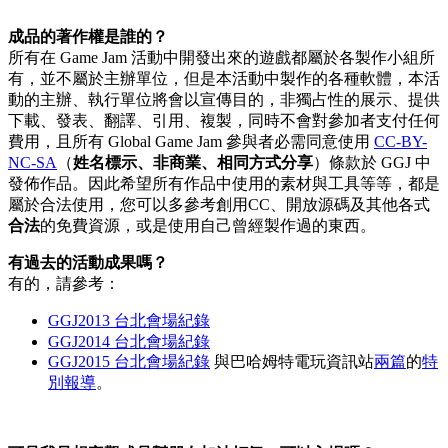
成品的著作權是誰的？
所有在 Game Jam 活動中開發出來的遊戲都屬於各製作小組所
有，並不屬於主辦單位，但是本活動中製作的各種軟體，本活
動的主辦、執行單位將會以宣傳目的，非獨占性的展示、提供
下載、發表、翻譯、引用、複製，同時不會對參加者支付任何
費用，且所有 Global Game Jam 參與者必需同意使用
CC-BY-
NC-SA
（
姓名標示、非商業、相同方式分享
）條款於 GGJ 中
發佈作品。因此希望所有作品中使用的素材與工具等等，都是
屬於合法使用，您可以多參考創用CC、開放源碼及其他各式
合法
的免費資源，或是使用自己曾經製作過的東西。
有過去的活動成果嗎？
有的，請參考：
GGJ2013 台北會場紀錄
GGJ2014
台北會場紀錄
GGJ2015 台北會場紀錄
與巴哈姆特電玩資訊站
兩篇
的
特
別報導
。