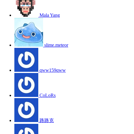
Mala Yang
slime.meteor
qww159qww
CoLoRs
路路克