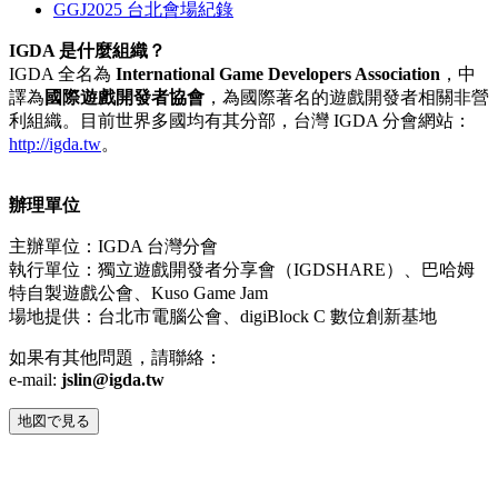
GGJ2025 台北會場紀錄
IGDA 是什麼組織？
IGDA 全名為
International Game Developers Association
，中
譯為
國際遊戲開發者協會
，為國際著名的遊戲開發者相關非營
利組織。目前世界多國均有其分部，台灣 IGDA 分會網站：
http://igda.tw
。
辦理單位
主辦
單位：IGDA 台灣分會
執行單位：獨立遊戲開發者分享會（IGDSHARE）、
巴哈姆
特自製遊戲公會、Kuso Game Jam
場地提供：台北市電腦公會
、
digiBlock C 數位創新基地
如果有其他問題，請聯絡：
e-mail:
jslin@igda.tw
地図で見る