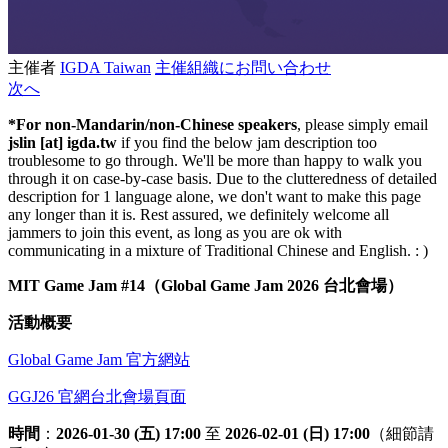
主催者
IGDA Taiwan
主催組織にお問い合わせ
次へ
*For non-Mandarin/non-Chinese speakers
, please simply email
jslin [at] igda.tw
if you find the below jam description too
troublesome to go through. We'll be more than happy to walk you
through it on case-by-case basis. Due to the
clutteredness
of detailed
description for 1 language alone, we don't want to make this page
any longer than it is. Rest assured, we definitely welcome all
jammers to join this event, as long as you are ok with
communicating in a mixture of Traditional Chinese and English. : )
MIT Game Jam #14（Global Game Jam 2026 台北會場）
活動概要
Global Game Jam 官方網站
GGJ26 官網台北會場頁面
時間
：
2026-01-30 (五) 17:00
至
2026-02-01 (日) 17:00
（細節請