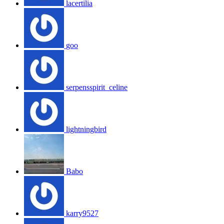
lacertilia
goo
serpensspirit_celine
lightningbird
Babo
karry9527