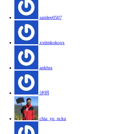
samlee0507
xxtimkokoxx
ankhra
汐玥
chia_yu_ncku