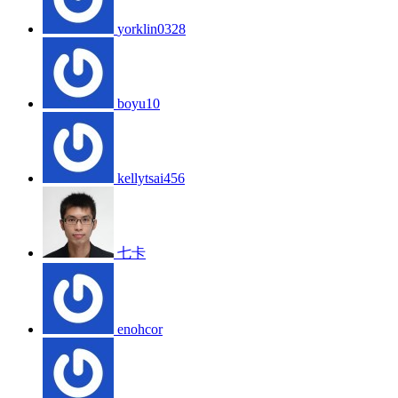
yorklin0328
boyu10
kellytsai456
七卡
enohcor