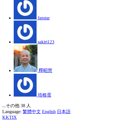
fanstar
sakiri123
釋昭慧
培根蛋
...その他 38 人
Language:
繁體中文
English
日本語
KKTIX