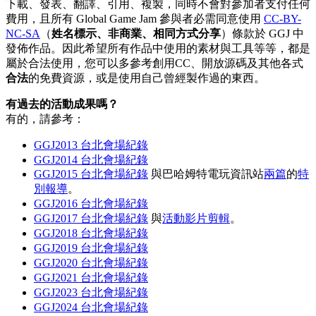
下載、發表、翻譯、引用、複製，同時不會對參加者支付任何
費用，且所有 Global Game Jam 參與者必需同意使用
CC-BY-
NC-SA
（
姓名標示、非商業、相同方式分享
）條款於 GGJ 中
發佈作品。因此希望所有作品中使用的素材與工具等等，都是
屬於合法使用，您可以多參考創用CC、開放源碼及其他各式
合法
的免費資源，或是使用自己曾經製作過的東西。
有過去的活動成果嗎？
有的，請參考：
GGJ2013 台北會場紀錄
GGJ2014
台北會場紀錄
GGJ2015 台北會場紀錄
與巴哈姆特電玩資訊站
兩篇
的
特
別報導
。
GGJ2016 台北會場紀錄
GGJ2017 台北會場紀錄
與
活動影片剪輯
。
GGJ2018 台北會場紀錄
GGJ2019 台北會場紀錄
GGJ2020 台北會場紀錄
GGJ2021 台北會場紀錄
GGJ2023 台北會場紀錄
GGJ2024 台北會場紀錄