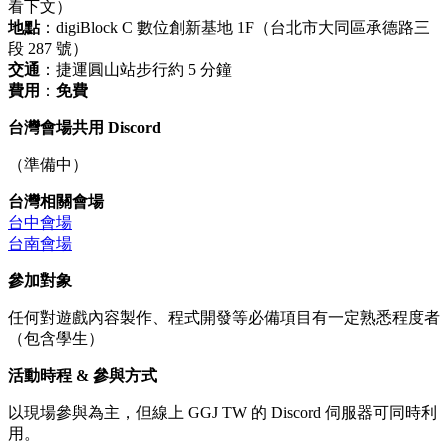
看下文）
地點
：digiBlock C 數位創新基地 1F（台北市大同區承德路三
段 287 號）
交通
：捷運圓山站步行約 5 分鐘
費用
：
免費
台灣會場共用 Discord
（準備中）
台灣相關會場
台中會場
台南會場
參加對象
任何對遊戲內容製作、程式開發等必備項目有一定熟悉程度者
（包含學生）
活動時程 & 參與方式
以現場參與為主，但線上 GGJ TW 的 Discord 伺服器可同時利
用。