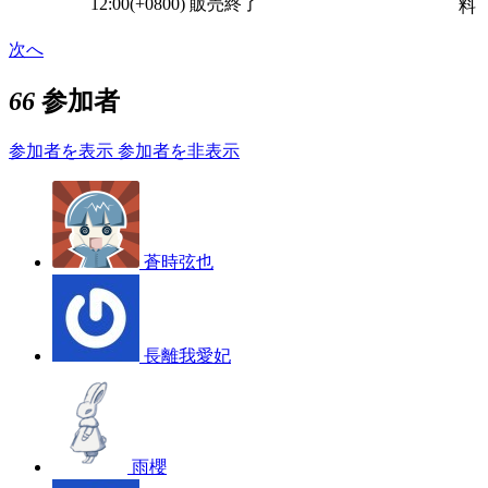
12:00(+0800)
販売終了
料
次へ
66
参加者
参加者を表示
参加者を非表示
蒼時弦也
長離我愛妃
雨櫻