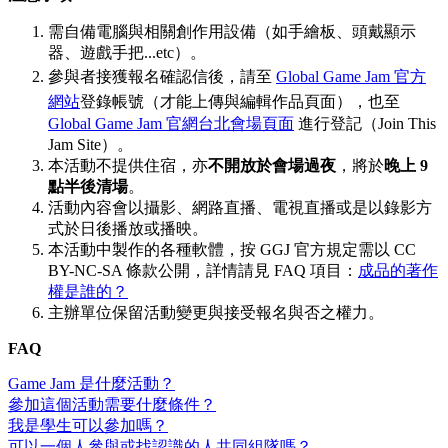
需自備電腦與相關創作用設備（如手繪板、頭戴顯示
器、遊戲手把...etc）。
參與者接獲報名確認信後，請至
Global Game Jam 官方
網站
登錄帳號（才能上傳與編輯作品頁面），也至
Global Game Jam 官網台北會場頁面
進行登記（Join This
Jam Site）。
本活動不提供住宿，亦
不開放於會場過夜
，將於
晚上 9
點半後清場
。
活動內容會以攝影、網路直播、電視直播或是以錄影方
式於日後播放或播映。
本活動中製作的各種軟體，按 GGJ 官方規定需以 CC
BY-NC-SA 條款公開，詳情請見 FAQ 項目：
成品的著作
權是誰的？
主辦單位保留活動變更與接受報名與否之權力。
FAQ
Game Jam 是什麼活動？
參加這個活動需要什麼條件？
我是學生可以參加嗎？
可以一個人參與或找認識的人共同組隊嗎？