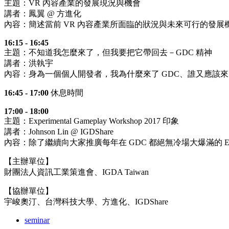
主題：VR 內容產業的發展現況與機會
講者：鳳翼 @ 方進化
內容：簡述當前 VR 內容產業所面臨的狀況與未來可行的發展
16:15 - 16:45
主題：不知道我怎麼來了，但我要把它帶回去－GDC 精神
講者：洪執宇
內容：身為一個個人開發者，我為什麼來了 GDC、誰又應該
16:45 - 17:00
休息時間
17:00 - 18:00
主題：Experimental Gameplay Workshop 2017 印象
講者：Johnson Lin @ IGDShare
內容：除了繼續向大家推廣每年在 GDC 都絕無冷場大爆滿的 Experime
【主辦單位】
財團法人資訊工業策進會、IGDA Taiwan
【協辦單位】
宇峻奧汀、台灣科技大學、方進化、IGDShare
seminar