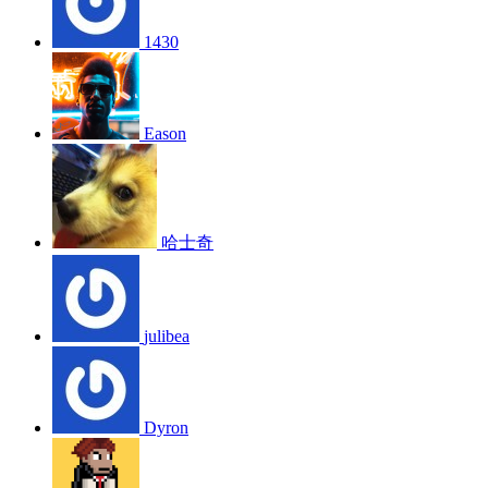
1430
Eason
哈士奇
julibea
Dyron