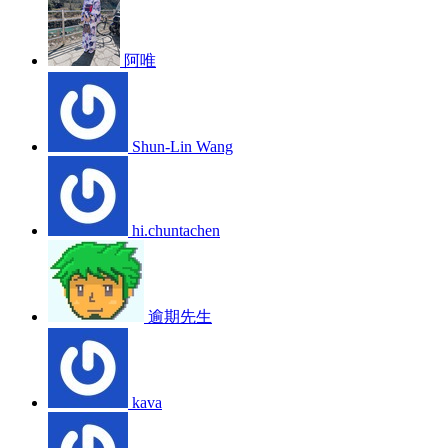
阿唯
Shun-Lin Wang
hi.chuntachen
逾期先生
kava