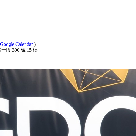
Google Calendar
)
 390 號 15 樓