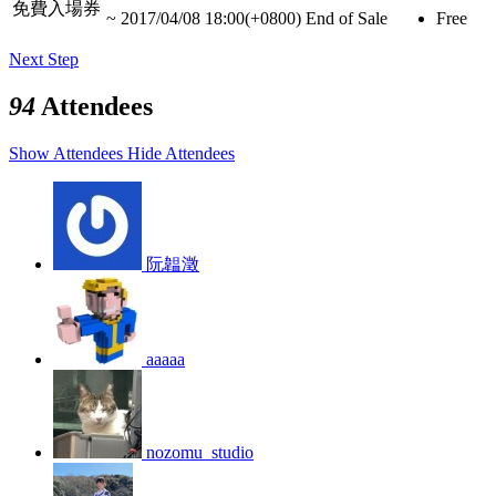
免費入場券
~
2017/04/08 18:00(+0800)
End of Sale
Free
Next Step
94
Attendees
Show Attendees
Hide Attendees
阮韞澂
aaaaa
nozomu_studio