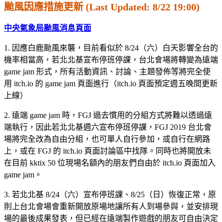
颱風因應措施更新 (Last Updated: 8/22 19:00)
中央氣象局颱風消息頁面
1. 因應白鹿颱風來襲，目前看似於 8/24（六）白天影響全台的
機率相當高，若北北基宣布停班停課，台北會場將轉變為遠端
game jam 形式，所有活動資訊、討論、主題發佈等將完全使
用 itch.io 的 game jam 頁面進行（itch.io 頁面預定週五晚間更新
上線）
2. 遠端 game jam 時，FGJ 過去慣用的分組方式將難以透過遠
端執行，因此若北北基週六宣布停班停課，FGJ 2019 台北會
場將完全改為自由分組，也可單人自行參加，或自行在網路
上，或在 FGJ 的 itch.io 頁面討論區中找隊。同時也將開放未
在目前 kktix 50 位現場名額內的朋友們自由於 itch.io 頁面加入
game jam。
3. 若北北基 8/24（六）宣布停班課、8/25（日）恢復正常，原
則上台北會場會重新開放原場地讓所有人到場參與，並安排現
場的最後成果發表，但已經在遠端製作遊戲的朋友可自由決定