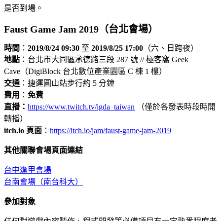
是否到場。
Faust Game Jam 2019（台北會場）
時間
：
2019/8/24 09:30
至
2019/8
/25 17:00
（六、日跨夜）
地點
：
台北市大同區承德路三段 287 號 //
極客窩 Geek
Cave（DigiBlock 台北數位產業園區 C 棟 1 樓）
交通
：捷運圓山站步行約 5 分鐘
費用
：
免費
直播：
https://www.twitch.tv/igda_taiwan
（僅於各發表時段時開
轉播）
itch.io 頁面
：
https://itch.io/jam/faust-game-jam-2019
其他關聯會場頁面連結
台中逢甲會場
台南會場（南台科大）
參加對象