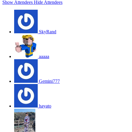
Show Attendees
Hide Attendees
SkyRand
aaaaa
Gemini777
hayato