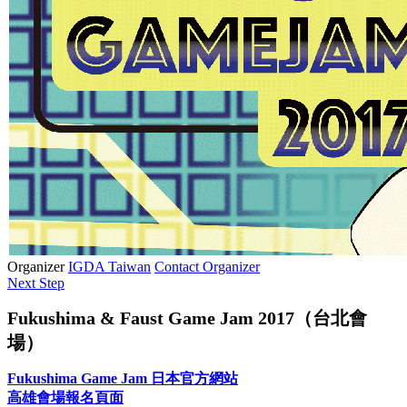
Organizer
IGDA Taiwan
Contact Organizer
Next Step
Fukushima & Faust Game Jam 2017（台北會
場）
Fukushima Game Jam 日本官方網站
高雄會場報名頁面