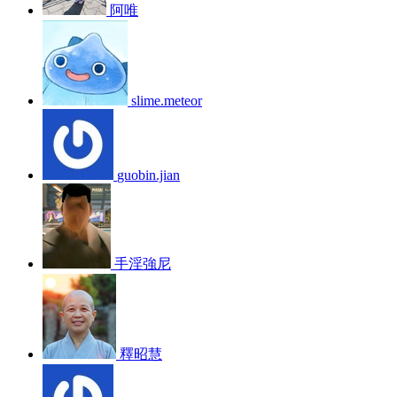
阿唯
slime.meteor
guobin.jian
手淫強尼
釋昭慧