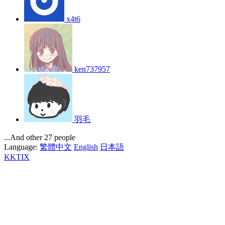
x4t6
ken737957
羽毛
...And other 27 people
Language:
繁體中文
English
日本語
KKTIX