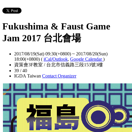
Fukushima & Faust Game
Jam 2017 台北會場
2017/08/19(Sat) 09:30(+0800)
~
2017/08/20(Sun)
18:00(+0800)
(
iCal/Outlook
,
Google Calendar
)
資策會3F教室 / 台北市信義路三段153號3樓
39 / 40
IGDA Taiwan
Contact Organizer