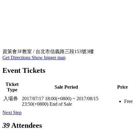
資策會3F教室 / 台北市信義路三段153號3樓
Get Directions
Show bigger map
Event Tickets
Ticket
Sale Period
Price
Type
入場券
2017/07/17 18:00(+0800)
~
2017/08/15
Free
23:50(+0800)
End of Sale
Next Step
39
Attendees