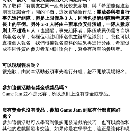
為了取得「有朋友在同一組會比較想參加」與「希望能促進新
朋友認識合作」間的平衡，這次實驗新作法：
開放參與者自行
事先進行組隊，但是上限僅為 3 人，同時也提醒組隊時考慮專
長上的平衡。另外 2~3 人將由主辦單位安排湊組，一隊人數原
則上不超過 6 人
（也提醒，
事先組隊者，隊伍成員仍需各自填
寫報名表單，有欄位可註明隊名供主辦單位識別
）。您也可以
直接個人報名，我們根據報名資料的結果再進行分組，希望促
成不同性質的參與者互相討論合作，避免有落單的參與者。
可以現場報名嗎？
很抱歉，由於本活動必須事先進行分組，恕不開放現場報名。
參加這個活動有獎金或獎品嗎？
Game Jam 並不是比賽，所以原則上沒有獎金或獎品。
沒有獎金也沒有獎品，參加 Game Jam 到底有什麼實際好
處？
參加這個活動可以學習到很多開發遊戲的技巧，也可以讓你和
其他的遊戲開發者交流。如果你是在學學生，這正是讓你和現