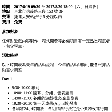
時間
：
2017/8/19 09:30
至
2017/8
/20 18:00
（六、日跨夜）
地點
：台北市信義路三段 153 號 3F
交通
：捷運大安站步行 5 分鐘以內
費用
：
免費
參加對象
任何對遊戲內容製作、程式開發等必備項目有一定熟悉程度者
（包含學生）
活動時程
以下時間表為去年的活動流程，今年的活動細節可能會根據活
動需求調整：
Day 1
9:30~10:00 報到
10:00~11:00 開幕、分組、發表題目
14:00~15:00 各組的遊戲概念/企畫發表
19:30~20:30 第一天成果(Alpha版)發表
會場將24小時開放，各組請自行決定是否要跨夜進行開