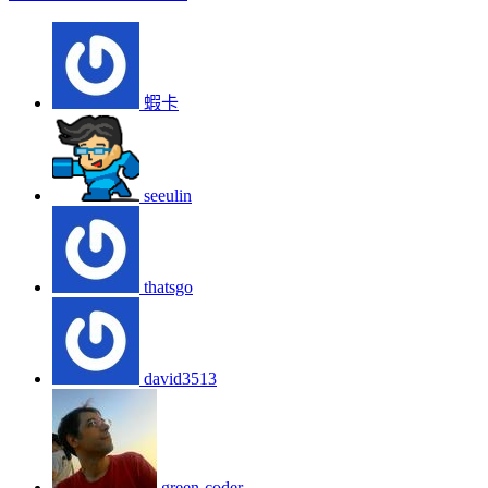
蝦卡
seeulin
thatsgo
david3513
green-coder