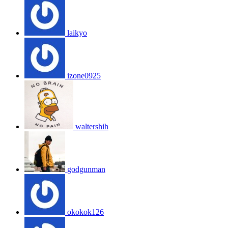
laikyo
izone0925
waltershih
godgunman
okokok126