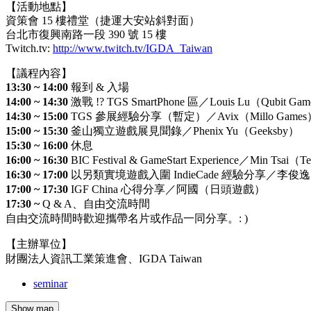
【活動地點】
資策會 15 樓禮堂（捷運大安站斜對面）
台北市復興南路一段 390 號 15 樓
Twitch.tv:
http://www.twitch.tv/IGDA_Taiwan
【議程內容】
13:30 ~ 14:00
報到 & 入場
14:00 ~ 14:30
激戰 !? TGS SmartPhone 區／Louis Lu（Qubit Ga
14:30 ~ 15:00
TGS 參展經驗分享（暫定）／Avix（Millo Games
15:00 ~ 15:30
釜山獨立遊戲展見聞錄／Phenix Yu（Geeksby）
15:30 ~ 16:00
休息
16:00 ~ 16:30
BIC Festival & GameStart Experience／Min Tsai（T
16:30 ~ 17:00
以另類實境遊戲入圍 IndieCade 經驗分享／李俊逸（Ge
17:00 ~ 17:30
IGF China 心得分享／阿國（日頭遊戲）
17:30 ~
Q & A、自由交流時間
自由交流時間時歡迎攜帶名片或作品一同分享。: )
【主辦單位】
財團法人資訊工業策進會、IGDA Taiwan
seminar
Show map