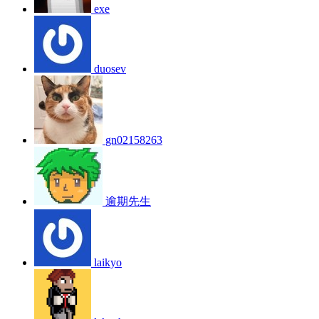
exe
duosev
gn02158263
逾期先生
laikyo