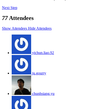
Next Step
77
Attendees
Show Attendees
Hide Attendees
yichun.liao.92
ju.gourry
chunhsiang.yu