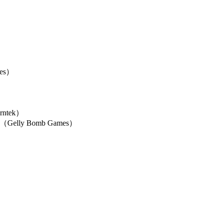
mes）
）
erntek）
lly Bomb Games）