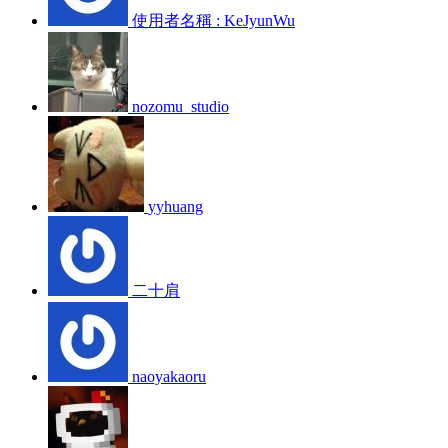
使用者名稱 : KeJyunWu
nozomu_studio
yyhuang
二十肩
naoyakaoru