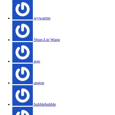
wywarren
Shun-Lin Wang
goo
qugon
bubblebubble