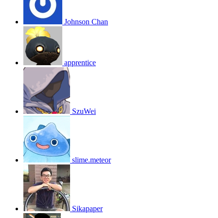
Johnson Chan
apprentice
SzuWei
slime.meteor
Sikapaper