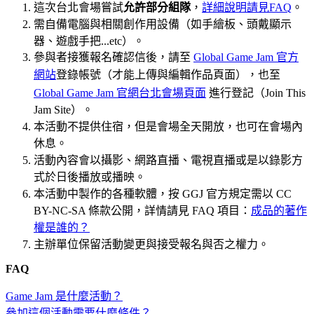
這次台北會場嘗試
允許部分組隊
，
詳細說明請見FAQ
。
需自備電腦與相關創作用設備（如手繪板、頭戴顯示
器、遊戲手把...etc）。
參與者接獲報名確認信後，請至
Global Game Jam 官方
網站
登錄帳號（才能上傳與編輯作品頁面），也至
Global Game Jam 官網台北會場頁面
進行登記（Join This
Jam Site）。
本活動不提供住宿，但是會場全天開放，也可在會場內
休息。
活動內容會以攝影、網路直播、電視直播或是以錄影方
式於日後播放或播映。
本活動中製作的各種軟體，按 GGJ 官方規定需以 CC
BY-NC-SA 條款公開，詳情請見 FAQ 項目：
成品的著作
權是誰的？
主辦單位保留活動變更與接受報名與否之權力。
FAQ
Game Jam 是什麼活動？
參加這個活動需要什麼條件？