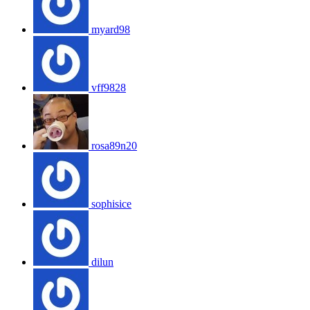
myard98
vff9828
rosa89n20
sophisice
dilun