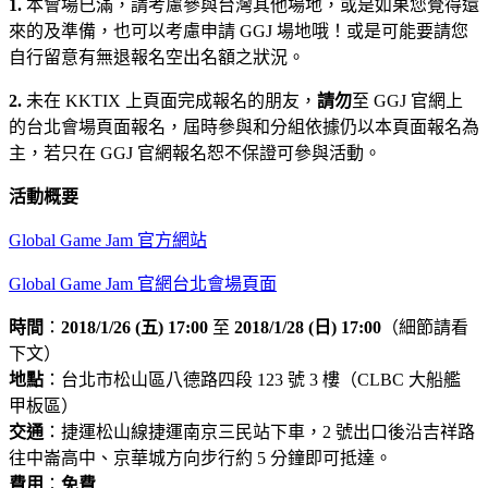
1.
本會場已滿，請考慮參與台灣其他場地，或是如果您覺得還
來的及準備，也可以考慮申請 GGJ 場地哦！或是可能要請您
自行留意有無退報名空出名額之狀況。
2.
未在 KKTIX 上頁面完成報名的朋友，
請勿
至 GGJ 官網上
的台北會場頁面報名，屆時參與和分組依據仍以本頁面報名為
主，若只在 GGJ 官網報名恕不保證可參與活動。
活動概要
Global Game Jam 官方網站
Global Game Jam 官網台北會場頁面
時間
：
2018/1/26 (五) 17:00
至
2018/1/28 (日) 17:00
（細節請看
下文）
地點
：台北市松山區八德路四段 123 號 3 樓（CLBC 大船艦
甲板區）
交通
：捷運松山線捷運南京三民站下車，2 號出口後沿吉祥路
往中崙高中、京華城方向步行約 5 分鐘即可抵達。
費用
：
免費