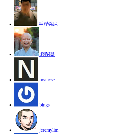
手淫強尼
釋昭慧
noahcse
bings
jeremylim